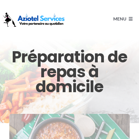
Passer
au
MENU
contenu
ACCUEIL
Préparation de
repas à
SERVICES
domicile
Qui est Aziotel-Assistance ?
Aziotel recrute
DEMANDE DE DEVIS