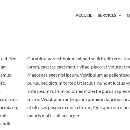
ACCUEIL
SERVICES
Q
elit. Sed
 Nulla ex
quam
gna.
ivamus
tesque
sto.
pat,
.
u
citur orci
ci luctus
acinia eu,
 diam sed
rpis
mauris mattis ullamcorper.
andit.