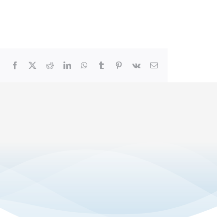
Facebook
X
Reddit
LinkedIn
WhatsApp
Tumblr
Pinterest
Vk
Email