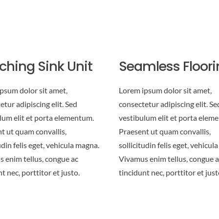
ching Sink Unit
Seamless Floori
psum dolor sit amet,
Lorem ipsum dolor sit amet,
etur adipiscing elit. Sed
consectetur adipiscing elit. Se
lum elit et porta elementum.
vestibulum elit et porta elem
t ut quam convallis,
Praesent ut quam convallis,
udin felis eget, vehicula magna.
sollicitudin felis eget, vehicul
 enim tellus, congue ac
Vivamus enim tellus, congue a
t nec, porttitor et justo.
tincidunt nec, porttitor et just