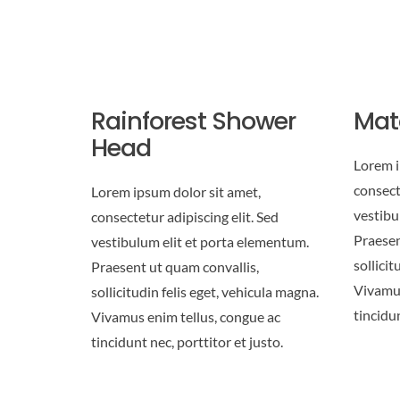
Rainforest Shower
Mat
Head
Lorem i
consect
Lorem ipsum dolor sit amet,
vestibu
consectetur adipiscing elit. Sed
Praesen
vestibulum elit et porta elementum.
sollicit
Praesent ut quam convallis,
Vivamus
sollicitudin felis eget, vehicula magna.
tincidun
Vivamus enim tellus, congue ac
tincidunt nec, porttitor et justo.