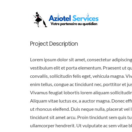
Passer
au
contenu
Project Description
Lorem ipsum dolor sit amet, consectetur adipiscing 
Curabitur ac vestibulum mi, sed sollicitudin eros.
vestibulum elit et porta elementum. Praesent ut 
lorem, egestas eget metus vitae, placerat volutpat ma
convallis, sollicitudin felis eget, vehicula magna. V
Maecenas eget nisi ipsum. Vestibulum ac pellen
enim tellus, congue ac tincidunt nec, porttitor et ju
purus, nec dictum tortor. Ut iaculis, nunc et luctus volut
Vivamus feugiat lobortis lorem aliquam sollicitudin
ante ipsum rutrum odio, nec molestie purus sapien e
Aliquam vitae luctus ex, a auctor magna. Donec effi
tortor. Vestibulum ante ipsum primis in faucibus or
ut rhoncus eleifend. Duis neque nulla, placerat vel l
et ultrices posuere cubilia Curae; Quisque non
tincidunt sit amet arcu. Proin tincidunt sem quis tu
ullamcorper hendrerit. Ut vulputate ac sem vitae bl