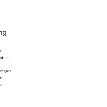
ng
d
entum.
a magna.
c
o.