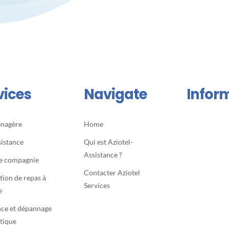
vices
Navigate
Infor
énagère
Home
sistance
Qui est Aziotel-
Assistance ?
e compagnie
Contacter Aziotel
tion de repas à
Services
e
nce et dépannage
tique