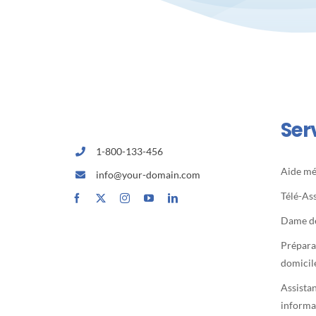
Ser
1-800-133-456
Aide m
info@your-domain.com
Télé-As
Dame d
Prépara
domicil
Assista
informa